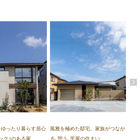
をゆったり暮らす居心
風雅を極めた邸宅。家族がつなが
憧れ
ック｣のある家
る､憩う､平屋の住まい
を叶