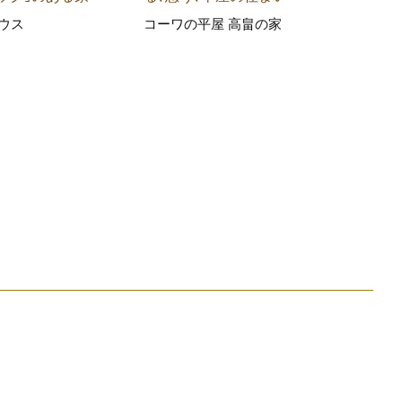
ウス
コーワの平屋 高畠の家
野々