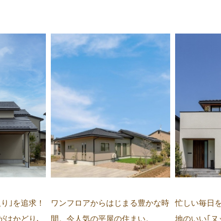
ワンフロアからはじまる豊かな時
間取り｣を追求！
忙しい毎日
間。今人気の平屋の住まい。
がはかどり､
地のいい｢ヌ