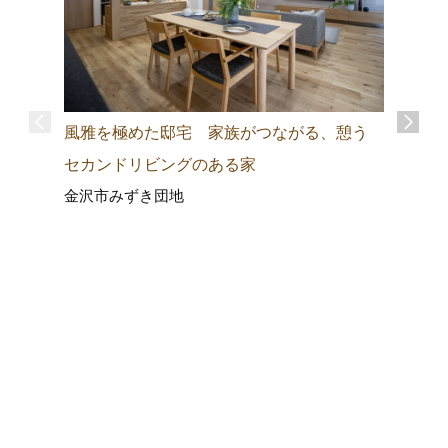
風雅を極めた邸宅 家族がつながる、憩う
セカンドリビングのある家
金沢市みずき団地
｢動線｣
くても家
マを応援
部入道モ