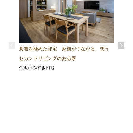
風雅を極めた邸宅 家族がつながる、憩う
セカンドリビングのある家
金沢市みずき団地
｢動線｣
くても家
マを応援