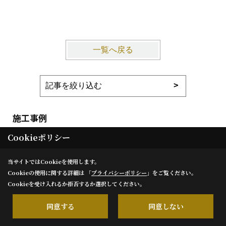
部入道モ
一覧へ戻る
施工事例
Cookieポリシー
フォトギャラリー
当サイトではCookieを使用します。
ただいま建築中
Cookieの使用に関する詳細は 「
プライバシーポリシー
」をご覧ください。
Cookieを受け入れるか拒否するか選択してください。
建築事例集
同意する
同意しない