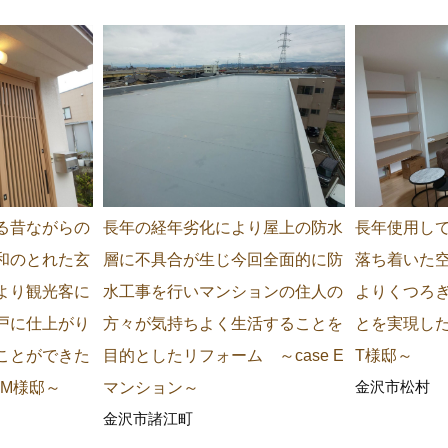
る昔ながらの
長年の経年劣化により屋上の防水
長年使用し
和のとれた玄
層に不具合が生じ今回全面的に防
落ち着いた
より観光客に
水工事を行いマンションの住人の
よりくつろ
戸に仕上がり
方々が気持ちよく生活することを
とを実現した
ことができた
目的としたリフォーム ～case E
T様邸～
金沢市松村
 M様邸～
マンション～
金沢市諸江町