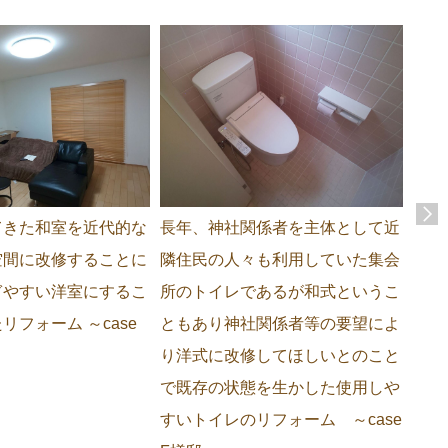
てきた和室を近代的な
長年、神社関係者を主体として近
震災
空間に改修することに
隣住民の人々も利用していた集会
が発
ぎやすい洋室にするこ
所のトイレであるが和式というこ
危険
リフォーム ～case
ともあり神社関係者等の要望によ
学路
り洋式に改修してほしいとのこと
美観
で既存の状態を生かした使用しや
も満
すいトイレのリフォーム ～case
たリ