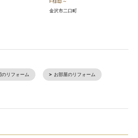
石川
F様邸～
金沢市二口町
関のリフォーム
お部屋のリフォーム