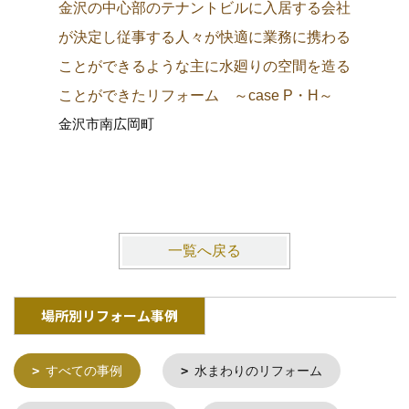
金沢の中心部のテナントビルに入居する会社
金沢の城
が決定し従事する人々が快適に業務に携わる
町中に調
ことができるような主に水廻りの空間を造る
り観光客
ことができたリフォーム ～case P・H～
施主にも
金沢市南広岡町
ム ～ca
金沢市東
一覧へ戻る
場所別リフォーム事例
すべての事例
水まわりのリフォーム