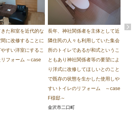
てきた和室を近代的な
長年、神社関係者を主体として近
震災
空間に改修することに
隣住民の人々も利用していた集会
が発
ぎやすい洋室にするこ
所のトイレであるが和式というこ
危険
リフォーム ～case
ともあり神社関係者等の要望によ
学路
り洋式に改修してほしいとのこと
美観
で既存の状態を生かした使用しや
も満
すいトイレのリフォーム ～case
たリ
石川
F様邸～
金沢市二口町