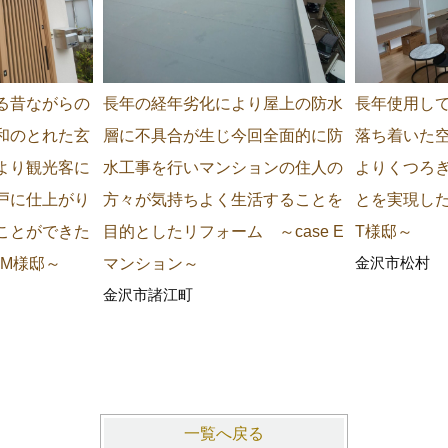
る昔ながらの
長年の経年劣化により屋上の防水
長年使用し
和のとれた玄
層に不具合が生じ今回全面的に防
落ち着いた
より観光客に
水工事を行いマンションの住人の
よりくつろ
戸に仕上がり
方々が気持ちよく生活することを
とを実現した
ことができた
目的としたリフォーム ～case E
T様邸～
金沢市松村
 M様邸～
マンション～
金沢市諸江町
一覧へ戻る