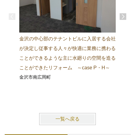
金沢の中心部のテナントビルに入居する会社
金沢の城
が決定し従事する人々が快適に業務に携わる
町中に調
ことができるような主に水廻りの空間を造る
り観光客
ことができたリフォーム ～case P・H～
施主にも
金沢市南広岡町
ム ～ca
金沢市東
一覧へ戻る