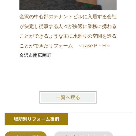
金沢の中心部のテナントビルに入居する会社
金沢の城
が決定し従事する人々が快適に業務に携わる
町中に調
ことができるような主に水廻りの空間を造る
り観光客
ことができたリフォーム ～case P・H～
施主にも
金沢市南広岡町
ム ～ca
金沢市東
一覧へ戻る
場所別リフォーム事例