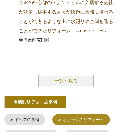
金沢の中心部のテナントビルに入居する会社
長年、神
が決定し従事する人々が快適に業務に携わる
人々も利
ことができるような主に水廻りの空間を造る
和式とい
ことができたリフォーム ～case P・H～
より洋式
金沢市南広岡町
状態を生
ーム ～c
金沢市二
一覧へ戻る
場所別リフォーム事例
すべての事例
水まわりのリフォーム