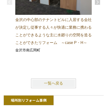
金沢の中心部のテナントビルに入居する会社
金沢の城
が決定し従事する人々が快適に業務に携わる
町中に調
ことができるような主に水廻りの空間を造る
り観光客
ことができたリフォーム ～case P・H～
施主にも
金沢市南広岡町
ム ～ca
金沢市東
一覧へ戻る
場所別リフォーム事例