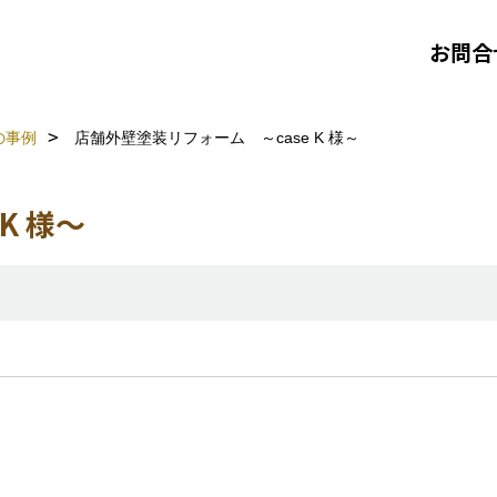
お問合
の事例
店舗外壁塗装リフォーム ～case K 様～
K 様～