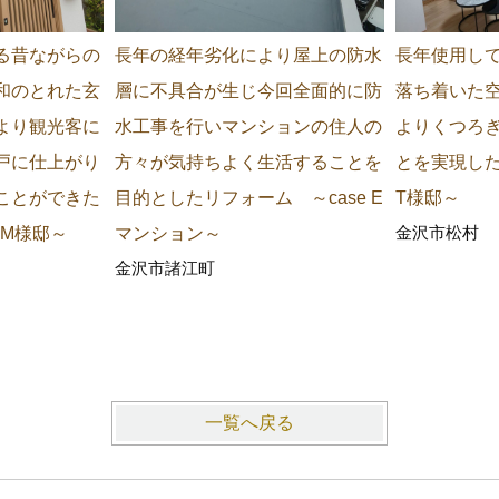
る昔ながらの
長年の経年劣化により屋上の防水
長年使用し
和のとれた玄
層に不具合が生じ今回全面的に防
落ち着いた
より観光客に
水工事を行いマンションの住人の
よりくつろ
戸に仕上がり
方々が気持ちよく生活することを
とを実現した
ことができた
目的としたリフォーム ～case E
T様邸～
金沢市松村
 M様邸～
マンション～
金沢市諸江町
一覧へ戻る