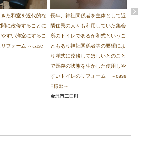
てきた和室を近代的な
長年、神社関係者を主体として近
震災
空間に改修することに
隣住民の人々も利用していた集会
が発
ぎやすい洋室にするこ
所のトイレであるが和式というこ
危険
リフォーム ～case
ともあり神社関係者等の要望によ
学路
り洋式に改修してほしいとのこと
美観
で既存の状態を生かした使用しや
も満
すいトイレのリフォーム ～case
たリ
石川
F様邸～
金沢市二口町