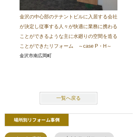
金沢の中心部のテナントビルに入居する会社
金沢の城
が決定し従事する人々が快適に業務に携わる
町中に調
ことができるような主に水廻りの空間を造る
り観光客
ことができたリフォーム ～case P・H～
施主にも
金沢市南広岡町
ム ～ca
金沢市東
一覧へ戻る
場所別リフォーム事例