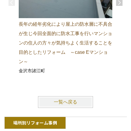
長年の経年劣化により屋上の防水層に不具合
震災によ
が生じ今回全面的に防水工事を行いマンショ
造上脆弱
ンの住人の方々が気持ちよく生活することを
事を施し
目的としたリフォーム ～case Eマンショ
美観上表
ン～
頂いた出
金沢市諸江町
case 
石川県か
一覧へ戻る
場所別リフォーム事例