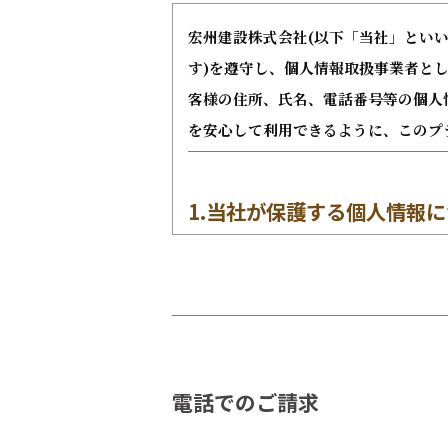
宏州建設株式会社(以下「当社」といい
す)を遵守し、個人情報取扱事業者と
客様の住所、氏名、電話番号等の個人
を安心して利用できるように、このプ
1.当社が保護する個人情報
個人情報とは、「その情報に含まれ
るもの(その情報のみでは識別でき
をいいます。
当社は、お客様の情報はもちろんの
に基づいて適切にお取り扱いいたし
電話でのご請求
2.当社のコンプライアンス