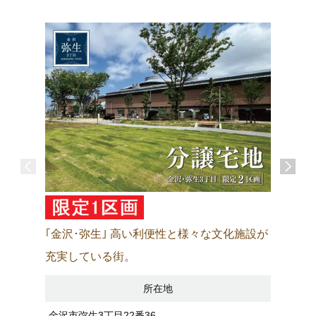
｢金沢･弥生｣ 高い利便性と様々な文化施設が
｢金沢･
充実している街。
てにうれ
所在地
金沢市弥生3丁目22番36
金沢市田