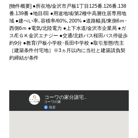
[物件概要] ●所在地/金沢市戸板1丁目125番.126番.138
番.139番 ●地目/田 ●用途地域/第2種中高層住居専用地
域 ●建ぺい率､容積率/60%､200% ●道路幅員/東側6ｍ･
西側6ｍ ●電気/北陸電力 ●上下水道/金沢市企業局 ●ガ
ス/EＧＫ金沢エナジー ●交通/北鉄バス桜田バス停徒歩
約9分 ●教育/戸板小学校･長田中学校 ●取引形態/売主
［建築条件付宅地］※3ヵ月以内に当社と建築請負契
約締結が条件