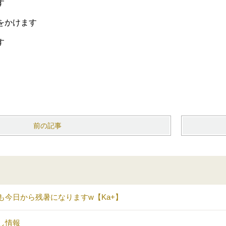
す
をかけます
す
前の記事
も今日から残暑になりますw【Ka+】
し情報