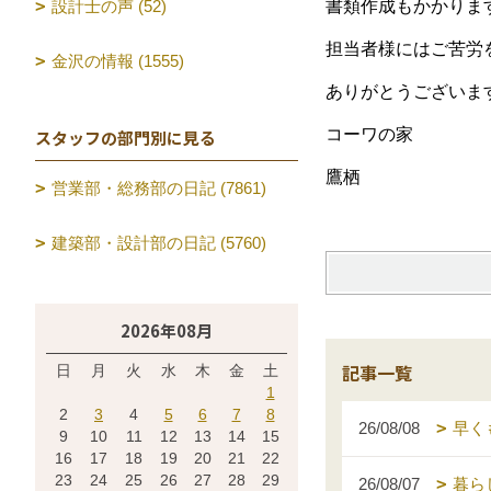
設計士の声 (52)
書類作成もかかりま
担当者様にはご苦労
金沢の情報 (1555)
ありがとうございま
コーワの家
スタッフの部門別に見る
鷹栖
営業部・総務部の日記 (7861)
建築部・設計部の日記 (5760)
2026年08月
記事一覧
日
月
火
水
木
金
土
1
2
3
4
5
6
7
8
26/08/08
早く
9
10
11
12
13
14
15
16
17
18
19
20
21
22
23
24
25
26
27
28
29
26/08/07
暮ら