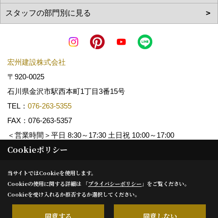
宏州建設株式会社
〒920-0025
石川県金沢市駅西本町1丁目3番15号
TEL：
076-263-5355
FAX：076-263-5357
＜営業時間＞平日 8:30～17:30 土日祝 10:00～17:00
Cookieポリシー
Copyright (c) KOSHUKENSETSU. All Rights Reserved.
当サイトではCookieを使用します。
Cookieの使用に関する詳細は 「
プライバシーポリシー
」をご覧ください。
Produced by
ゴデスクリエイト
Cookieを受け入れるか拒否するか選択してください。
同意する
同意しない