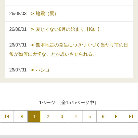
26/08/03
地震（鷹）
26/08/01
夏じゃない8月の始まり【Ka+】
26/07/31
熊本地震の発生につきつくづく当たり前の日
常が如何に大切なことか思いさせられる。
26/07/31
ハシゴ
1ページ （全1575ページ中）
1
2
3
4
5
6