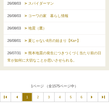
26/08/03
スパイダーマン
26/08/03
コーワの家 暮らし情報
26/08/03
地震（鷹）
26/08/01
夏じゃない8月の始まり【Ka+】
26/07/31
熊本地震の発生につきつくづく当たり前の日
常が如何に大切なことか思いさせられる。
1ページ （全1575ページ中）
1
2
3
4
5
6