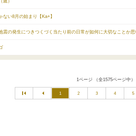
（鷹）
ゃない8月の始まり【Ka+】
地震の発生につきつくづく当たり前の日常が如何に大切なことか思
ゴ
1ページ （全1575ページ中）
1
2
3
4
5