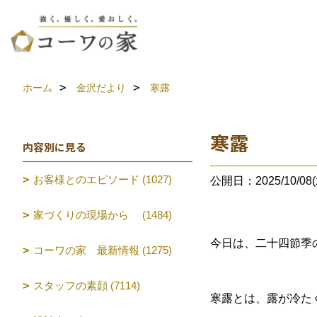
ホーム
金沢だより
寒露
寒露
内容別に見る
お客様とのエピソード (1027)
公開日：2025/10/08(
家づくりの現場から (1484)
今日は、二十四節季
コーワの家 最新情報 (1275)
スタッフの素顔 (7114)
寒露とは、露が冷た