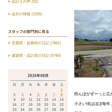
設計士の声 (52)
金沢の情報 (1555)
スタッフの部門別に見る
営業部・総務部の日記 (7861)
建築部・設計部の日記 (5760)
2026年08月
日
月
火
水
木
金
土
1
田んぼがずーっと広
2
3
4
5
6
7
8
9
10
11
12
13
14
15
小さい頃はほぼ毎年
16
17
18
19
20
21
22
23
24
25
26
27
28
29