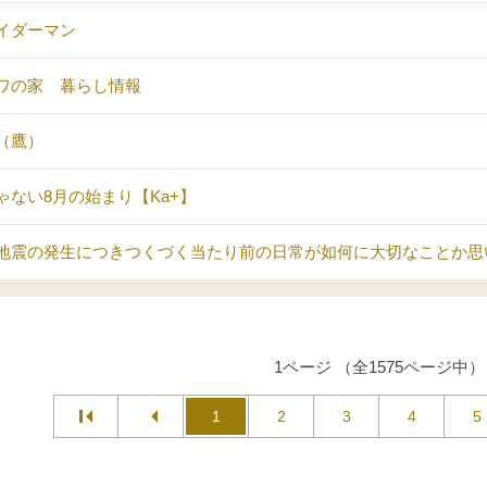
イダーマン
ワの家 暮らし情報
（鷹）
ゃない8月の始まり【Ka+】
地震の発生につきつくづく当たり前の日常が如何に大切なことか思
1ページ （全1575ページ中）
1
2
3
4
5