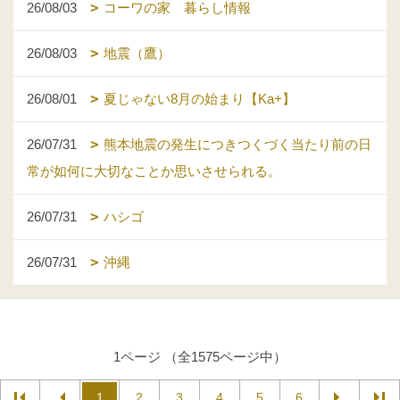
26/08/03
コーワの家 暮らし情報
26/08/03
地震（鷹）
26/08/01
夏じゃない8月の始まり【Ka+】
26/07/31
熊本地震の発生につきつくづく当たり前の日
常が如何に大切なことか思いさせられる。
26/07/31
ハシゴ
26/07/31
沖縄
1ページ （全1575ページ中）
1
2
3
4
5
6