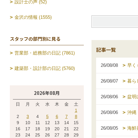
設計士の声 (52)
金沢の情報 (1555)
スタッフの部門別に見る
記事一覧
営業部・総務部の日記 (7861)
26/08/08
早く
建築部・設計部の日記 (5760)
26/08/07
暮ら
2026年08月
26/08/06
盆明
日
月
火
水
木
金
土
1
26/08/06
沖縄
2
3
4
5
6
7
8
9
10
11
12
13
14
15
26/08/05
海鮮
16
17
18
19
20
21
22
23
24
25
26
27
28
29