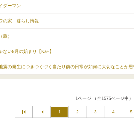
イダーマン
ワの家 暮らし情報
（鷹）
ゃない8月の始まり【Ka+】
地震の発生につきつくづく当たり前の日常が如何に大切なことか思
1ページ （全1575ページ中）
1
2
3
4
5