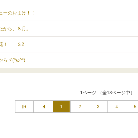
ヒーのおまけ！！
たから、８月。
花！ Ｓ2
らヾ(^ω^*)
1ページ （全13ページ中）
1
2
3
4
5