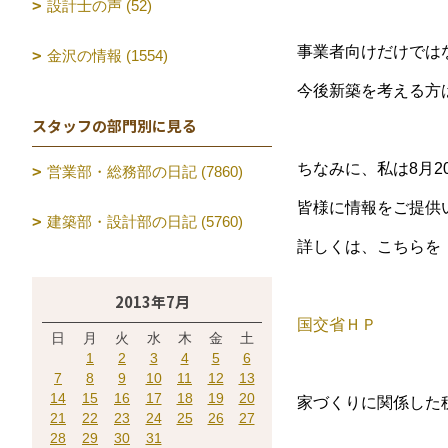
設計士の声 (52)
事業者向けだけでは
金沢の情報 (1554)
今後新築を考える方
スタッフの部門別に見る
ちなみに、私は8月
営業部・総務部の日記 (7860)
皆様に情報をご提供
建築部・設計部の日記 (5760)
詳しくは、こちらを
2013年7月
国交省ＨＰ
日
月
火
水
木
金
土
1
2
3
4
5
6
7
8
9
10
11
12
13
14
15
16
17
18
19
20
家づくりに関係した
21
22
23
24
25
26
27
28
29
30
31