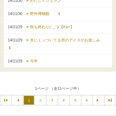
14/11/30
わたしミシュラン
14/11/30
野外博物館 ＄
14/11/29
秋も終わり(･_･)/【Ka+】
14/11/29
氷にくっついてる所のアイスがお楽しみ
＄
14/11/29
今年
1ページ （全11ページ中）
1
2
3
4
5
6