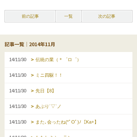
前の記事
一覧
次の記事
記事一覧｜2014年11月
14/11/30
伝統の業（＊゜ロ゜）
14/11/30
ミニ四駆！！
14/11/30
先日【8】
14/11/30
あぷり´▽`ノ
14/11/30
また､会ったね(*ﾟOﾟ)ﾉ【Ka+】