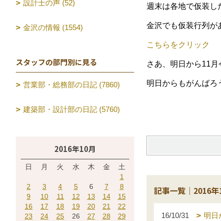
設計士の声 (52)
週末は各地で仮装し
金沢でも仮装行列が
金沢の情報 (1554)
こちらをクリック
スタッフの部門別に見る
さあ、明日から11月
明日からもがんばろ
営業部・総務部の日記 (7860)
建築部・設計部の日記 (5760)
2016年10月
日
月
火
水
木
金
土
1
2
3
4
5
6
7
8
記事一覧｜2016年
9
10
11
12
13
14
15
16
17
18
19
20
21
22
16/10/31
明日
23
24
25
26
27
28
29