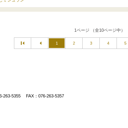
1ページ （全10ページ中）
1
2
3
4
5
6-263-5355
FAX：076-263-5357