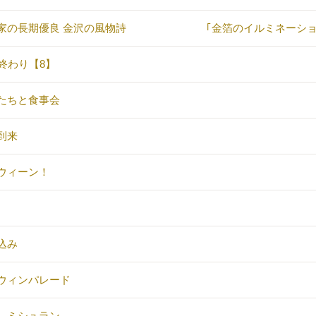
が家の長期優良 金沢の風物詩 ｢金箔のイルミネーショ
月終わり【8】
たちと食事会
到来
ウィーン！
込み
ウィンパレード
しミシュラン