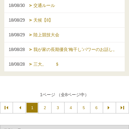
18/08/30
交通ルール
18/08/29
天候【8】
18/08/29
陸上競技大会
18/08/28
我が家の長期優良‘梅干し’パワーのお話し。
18/08/28
三大。 ＄
1ページ （全8ページ中）
1
2
3
4
5
6