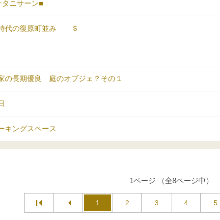
オタニサーン■
時代の復原町並み ＄
家の長期優良 庭のオブジェ？その１
日
ーキングスペース
1ページ （全8ページ中）
1
2
3
4
5