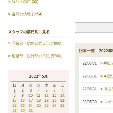
設計士の声 (52)
金沢の情報 (1554)
スタッフの部門別に見る
営業部・総務部の日記 (7860)
記事一覧｜2022年
建築部・設計部の日記 (5760)
22/05/31
明日
2022年5月
22/05/31
■提
日
月
火
水
木
金
土
22/05/31
目を
1
2
3
4
5
6
7
8
9
10
11
12
13
14
15
16
17
18
19
20
21
22/05/30
レデ
22
23
24
25
26
27
28
29
30
31