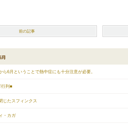
前の記事
5月
から6月ということで熱中症にも十分注意が必要。
灯行列■
閉じたスフィンクス
ィ・カガ