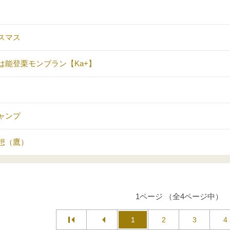
スマス
は能登栗モンブラン【Ka+】
ャンプ
想（鷹）
1ページ （全4ページ中）
1
2
3
4