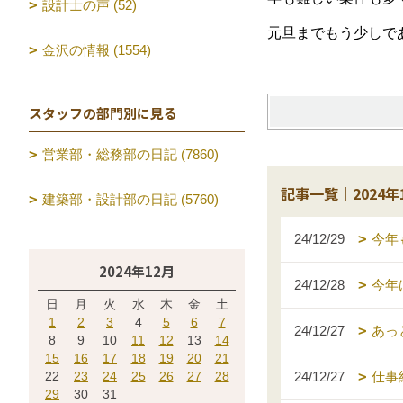
設計士の声 (52)
元旦までもう少しで
金沢の情報 (1554)
スタッフの部門別に見る
営業部・総務部の日記 (7860)
記事一覧｜2024年
建築部・設計部の日記 (5760)
24/12/29
今年
2024年12月
24/12/28
今年
日
月
火
水
木
金
土
1
2
3
4
5
6
7
24/12/27
あっ
8
9
10
11
12
13
14
15
16
17
18
19
20
21
22
23
24
25
26
27
28
24/12/27
仕事
29
30
31