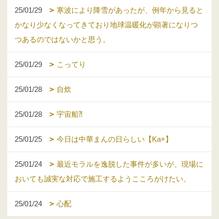
25/01/29
寒波により降雪があったが、例年から見ると
かなり少なくなってきており地球温暖化が顕著になりつ
つあるのではないかと思う。
25/01/29
こってり
25/01/28
自炊
25/01/28
宇宙船⁈
25/01/25
今日は中華まんの日らしい【Ka+】
25/01/24
最近モラルを逸脱した事件が多いが、現場に
おいても誠実な対応で施工するようこころがけたい。
25/01/24
心配