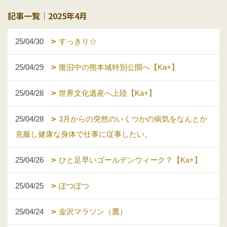
記事一覧｜2025年4月
25/04/30
すっきり☆
25/04/29
復旧中の熊本城特別公開へ【Ka+】
25/04/28
世界文化遺産へ上陸【Ka+】
25/04/28
3月からの突然のいくつかの病気をなんとか
克服し健康な身体で仕事に従事したい。
25/04/26
ひと足早いゴールデンウィーク？【Ka+】
25/04/25
ぽつぽつ
25/04/24
金沢マラソン（鷹）