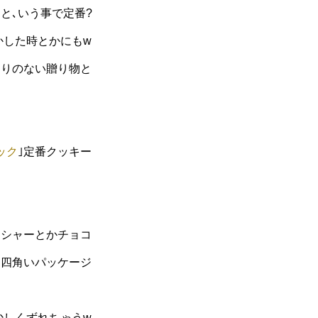
と､いう事で定番?
らかした時とかにもw
わりのない贈り物と
ック
｣定番クッキー
ドシャーとかチョコ
､四角いパッケージ
が少しくずれちゃうw