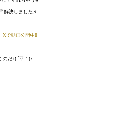
⁉ 解決しました♬
】Xで動画公開中‼
だ♪( ´▽｀)ﾉ