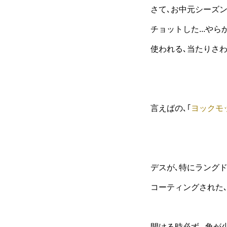
さて､お中元シーズン
チョットした...や
使われる､当たりさ
言えばの､｢
ヨックモ
デスが､特にラング
コーティングされた
開ける時必ず...角