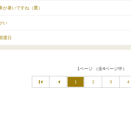
車が暑いですね（鷹）
かい
開運日
1ページ （全4ページ中）
1
2
3
4