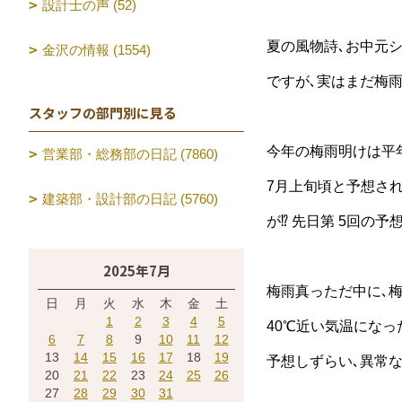
設計士の声 (52)
夏の風物詩､お中元
金沢の情報 (1554)
ですが､実はまだ梅
スタッフの部門別に見る
今年の梅雨明けは平
営業部・総務部の日記 (7860)
7月上旬頃と予想さ
建築部・設計部の日記 (5760)
が⁉ 先日第 5回の予
2025年7月
梅雨真っただ中に､
日
月
火
水
木
金
土
1
2
3
4
5
40℃近い気温になっ
6
7
8
9
10
11
12
13
14
15
16
17
18
19
予想しずらい､異常
20
21
22
23
24
25
26
27
28
29
30
31