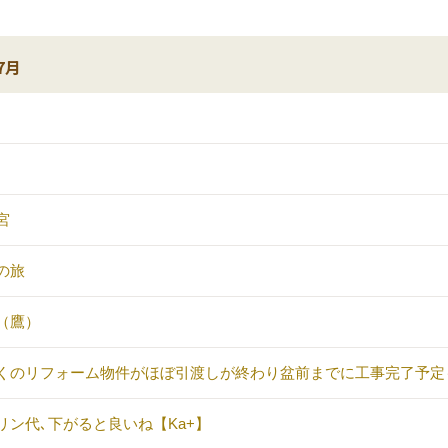
7月
宮
の旅
（鷹）
くのリフォーム物件がほぼ引渡しが終わり盆前までに工事完了予定
リン代､下がると良いね【Ka+】