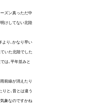
シーズン真っただ中
雨明けしてない北陸
年より､かなり早い
れていた北陸でした
想では､平年並みと
梅雨前線が消えたり
たりと､昔とは違う
な気象なのですかね