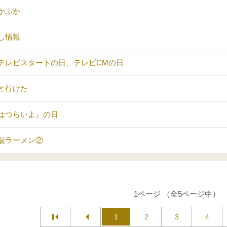
かふか
し情報
テレビスタートの日、テレビCMの日
と行けた
はつらいよ』の日
湯ラーメン②
1ページ （全5ページ中）
1
2
3
4