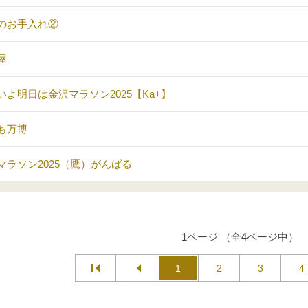
のお手入れ②
屋
いよ明日は金沢マラソン2025【Ka+】
も万博
マラソン2025（鷹）がんばる
1ページ （全4ページ中）
1
2
3
4