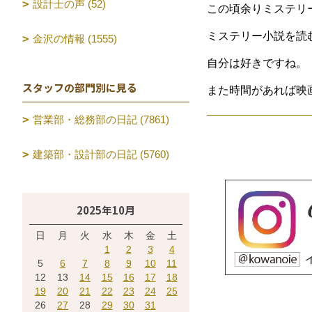
設計士の声 (52)
この頃余りミステリ
ミステリー小説を読
金沢の情報 (1555)
自分は好きですね。
スタッフの部門別に見る
また時間があれば映
営業部・総務部の日記 (7861)
建築部・設計部の日記 (5760)
2025年10月
日
月
火
水
木
金
土
1
2
3
4
5
6
7
8
9
10
11
12
13
14
15
16
17
18
19
20
21
22
23
24
25
26
27
28
29
30
31