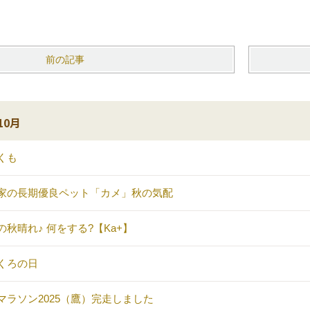
前の記事
10月
くも
家の長期優良ペット「カメ」秋の気配
の秋晴れ♪ 何をする?【Ka+】
くろの日
マラソン2025（鷹）完走しました