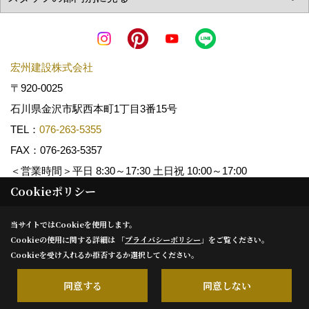
宏州建設株式会社
〒920-0025
石川県金沢市駅西本町1丁目3番15号
TEL：
076-263-5355
FAX：076-263-5357
＜営業時間＞平日 8:30～17:30 土日祝 10:00～17:00
Cookieポリシー
Copyright (c) KOSHUKENSETSU. All Rights Reserved.
当サイトではCookieを使用します。
Cookieの使用に関する詳細は 「
プライバシーポリシー
」をご覧ください。
Produced by
ゴデスクリエイト
Cookieを受け入れるか拒否するか選択してください。
同意する
同意しない