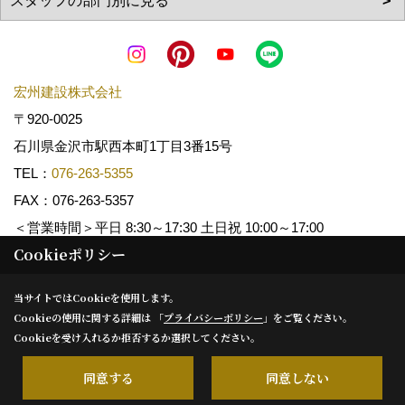
宏州建設株式会社
〒920-0025
石川県金沢市駅西本町1丁目3番15号
TEL：
076-263-5355
FAX：076-263-5357
＜営業時間＞平日 8:30～17:30 土日祝 10:00～17:00
Cookieポリシー
Copyright (c) KOSHUKENSETSU. All Rights Reserved.
当サイトではCookieを使用します。
Cookieの使用に関する詳細は 「
プライバシーポリシー
」をご覧ください。
Produced by
ゴデスクリエイト
Cookieを受け入れるか拒否するか選択してください。
同意する
同意しない