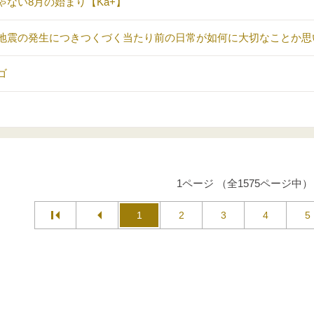
ゃない8月の始まり【Ka+】
地震の発生につきつくづく当たり前の日常が如何に大切なことか思
ゴ
1ページ （全1575ページ中）
1
2
3
4
5