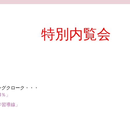
特別内覧会
ングクローク・・・
3％」
学習導線」