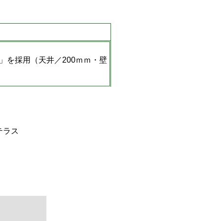
」を採用（天井／200ｍｍ・壁
テラス