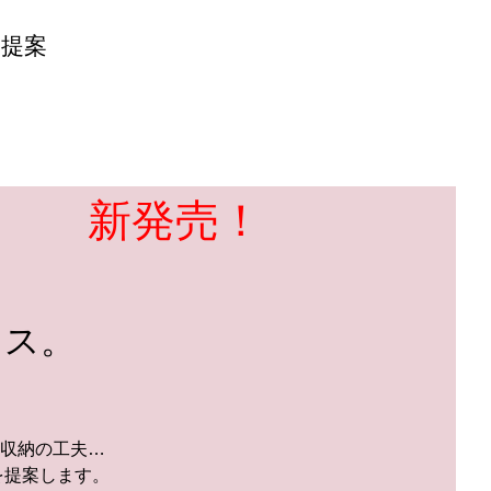
提案
新発売！
ラス。
収納の工夫…
を提案します。