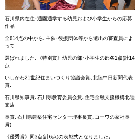
石川県内在住･通園通学する幼児および小学生からの応募
作品
全814点の中から､主催･後援団体等から選出の審査員によ
って
選ばれました､《特別賞》幼児の部･小学生の部各1点(計14
点
いしかわ21世紀住まいづくり協議会賞､北陸中日新聞代表
賞､
石川県知事賞､石川県教育委員会賞､住宅金融支援機構北陸
支店
長賞､石川県建築住宅センター理事長賞､コーワの家社長
賞)
《優秀賞》同3点(計6点)の表彰式となりました｡