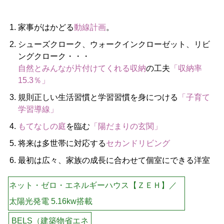
家事がはかどる
動線計画
。
シューズクローク、ウォークインクローゼット、リビ
ングクローク・・・
自然とみんなが片付けてくれる収納
の工夫
「収納率
15.3％」
規則正しい生活習慣と学習習慣を身につける
「子育て
学習導線」
もてなしの庭
を臨む
「陽だまりの玄関」
将来は多世帯に対応する
セカンドリビング
最初は広々、家族の成長に合わせて個室にできる洋室
ネット・ゼロ・エネルギーハウス【ＺＥＨ】／
太陽光発電 5.16kw搭載
BELS（建築物省エネ