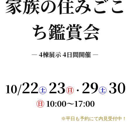
家族の住みごこ
ち鑑賞会
― 4棟展示 4日間開催 ―
22
23
29
30
10/
㊏
㊐
・
㊏
㊐
10:00～17:00
※平日も予約にて内見受付中！