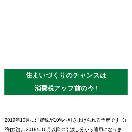
消費税アップ前の今 !
2019年10月に消費税が10%へ引き上げられる予定です｡分
譲住宅は､2019年10月以降の引渡し分から適用になりま
す｡ただし､建築期間がある注文住宅の場合には､契約時期
によって｢経過措置｣が取られます｡まさに今が住宅を決め
るチャンスです｡
詳しくは会場にてお尋ね下さい｡