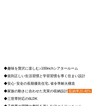
◆規則正しい生活習慣と学習習慣を導く住まい設計
◆安心･安全の長期優良住宅､省令準耐火構造
◆家族の動きに合わせた充実の収納設計
収納率20.48%
◆三世帯対応の6LDK
◆子世帯の団欒や趣味を楽しむファミリールーム
◆書斎または奥様のドレスカウンターのある主寝室
◆洗練された理想のキッチン｡使い勝手抜群の大きな収納
◆夏は涼風､冬は陽光を導くふたつの庭でいつでも心地よい家
※平日の見学もお電話いただければ係りがご案内いたします｡