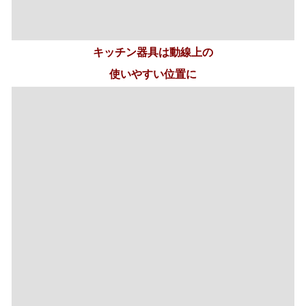
冷蔵庫から食材を取り出し､材料を切り､コンロで調理し
て盛り付ける一連の動作が､三角形の動線になるように､
ものを配置すると動きがスムーズに｡