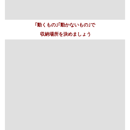
タオル類は｢毎日使うもの｣､ボトル類は｢ストックしてお
くもの｣｡｢よく動くもの｣は取り出しやすい場所に､ストッ
ク品は棚の上の方などに収納しましょう｡