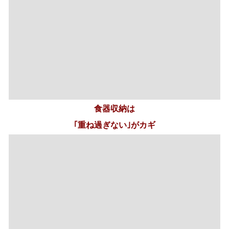
お皿や器をたくさん重ねてしまうと使いづらいですね｡ス
ペースがあれば､コの字型に｡コップなどは引き出しに入