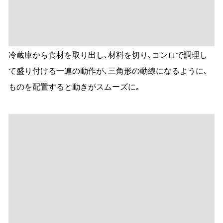
食器収納は
｢重ね過ぎない｣がカギ