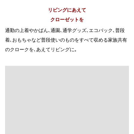
個人棚で｢置きっぱなし｣
｢やりっ放し｣を防止