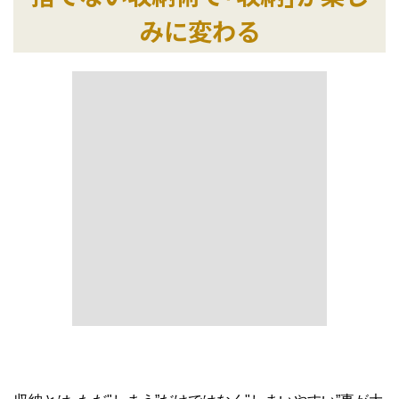
みに変わる
収納とは､ただ"しまう”だけではなく"しまいやすい”事が大
切です｡捨てるだけで満足しているのは｢整理｣にすぎませ
ん｡｢出す｣｢使う｣｢戻す｣の流れができて初めて｢収納｣とい
えるのです｡ほしいものがすぐ見つかる収納テクニックや
歩きながらきれいになる"ながら片付け”など『捨てない収
納術』のノウハウを十分に盛り込んだ収納設計で､スッキ
リ・キレイがいつまでも続き､｢収納｣が楽しみに変わりま
す｡