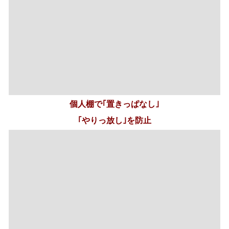
いつの間にか持ち込まれる｢個人の持ち物｣で､リビングが
散らからないように､リビングに｢個人棚｣を設けましょ