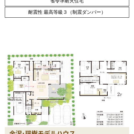
省令準耐火住宅
耐震性 最高等級３（制震ダンパー）
金沢･瑞樹モデルハウス