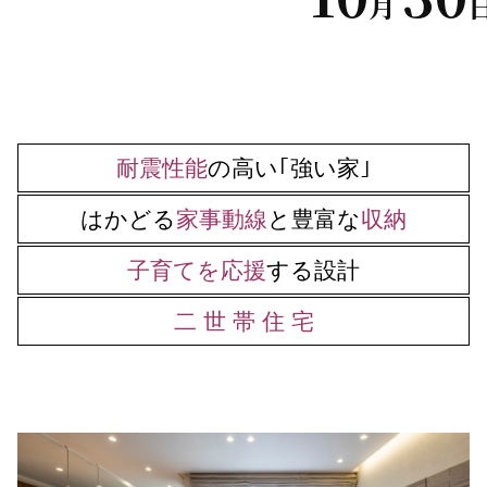
月
耐震性能
の高い｢強い家｣
はかどる
家事動線
と豊富な
収納
子育てを応援
する設計
二 世 帯 住 宅