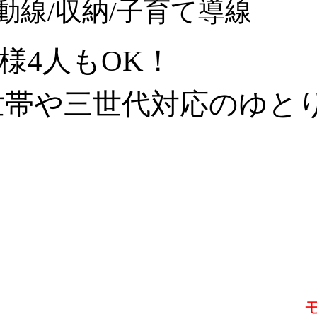
動線/収納/子育て導線
様4人もOK！
帯や三世代対応のゆとり