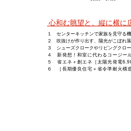
心和む眺望と、縦に横に
１ センターキッチンで家族を見守る
２ 吹抜けが作り出す、陽光がこぼれ
３ シューズクロークやリビングクロ
４ 新発想！和室に代わるコージー
５ 省エネ＋創エネ［太陽光発電6.
６ ［長期優良住宅＋省令準耐火構