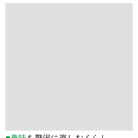
■趣味
を贅沢に楽しむくらし
自分時間のスペース
｜
家族団欒のスペース