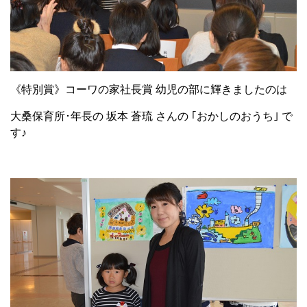
《特別賞》コーワの家社長賞 幼児の部に輝きましたのは
大桑保育所･年長の 坂本 蒼琉 さんの ｢おかしのおうち｣ で
す♪