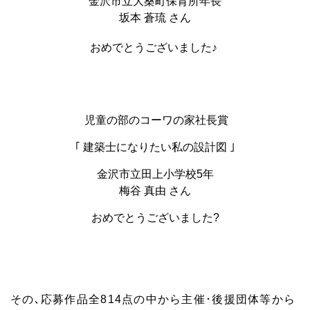
金沢市立大桑町保育所年長
坂本 蒼琉 さん
おめでとうございました♪
児童の部のコーワの家社長賞
｢ 建築士になりたい私の設計図 ｣
金沢市立田上小学校5年
梅谷 真由 さん
おめでとうございました?
その､応募作品全814点の中から主催･後援団体等から