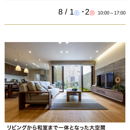
8 / 1
･2
㊏
㊐
10:00～17:00