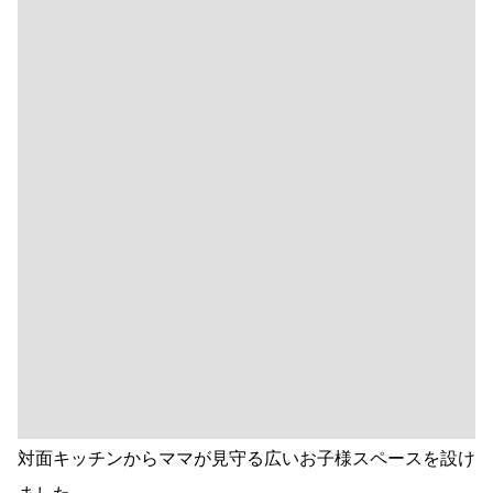
対面キッチンからママが見守る広いお子様スペースを設け
ました｡
＜物件概要＞
●所在地／金沢市みずき３丁目１３９番 ●地目／宅地 ●
用途地域／第一種低層住居専用地域 ●建ぺい率／50％
●容積率／80％ ●道路幅員／14ｍ
●上下水道・ガス／金沢市企業局 ●電気／北陸電力 ●交
通／北鉄バスみずき３丁目下車徒歩１分 ●学校／大浦小
学校、浅野川中学校
●取引形態／売主：金沢市（土地）コーワ商事株式会社
（建物）