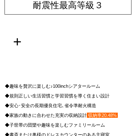
耐震性最高等級３
+
◆趣味を贅沢に楽しむ♪100inchシアタールーム
◆規則正しい生活習慣と学習習慣を導く住まい設計
◆安心･安全の長期優良住宅､省令準耐火構造
◆家族の動きに合わせた充実の収納設計
収納率20.48%
◆子世帯の団欒や趣味を楽しむファミリールーム
◆書斎または奥様のドレスカウンターのある主寝室