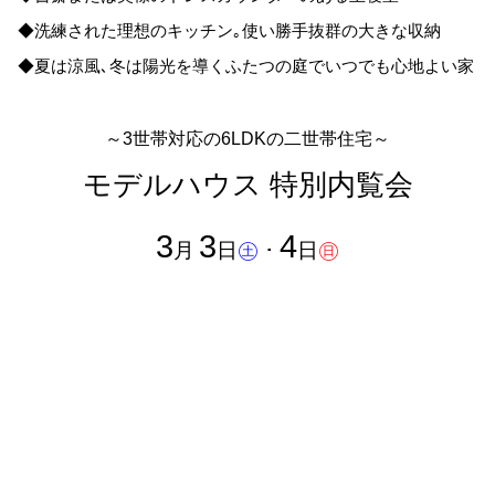
◆洗練された理想のキッチン｡使い勝手抜群の大きな収納
◆夏は涼風､冬は陽光を導くふたつの庭でいつでも心地よい家
～3世帯対応の6LDKの二世帯住宅～
モデルハウス 特別内覧会
3
3
4
月
日
㊏
･
日
㊐