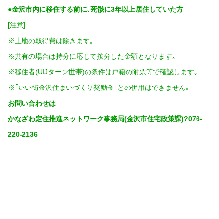
●金沢市内に移住する前に､死骸に3年以上居住していた方
[注意]
※土地の取得費は除きます｡
※共有の場合は持分に応じて按分した金額となります｡
※移住者(UIJターン世帯)の条件は戸籍の附票等で確認します｡
※｢いい街金沢住まいづくり奨励金｣との併用はできません｡
お問い合わせは
かなざわ定住推進ネットワーク事務局(金沢市住宅政策課)?076-
220-2136