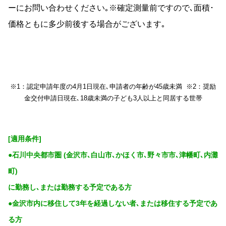
ーにお問い合わせください｡※確定測量前ですので､面積･
価格ともに多少前後する場合がございます｡
※1：認定申請年度の4月1日現在､申請者の年齢が45歳未満 ※2：奨励
金交付申請日現在､18歳未満の子ども3人以上と同居する世帯
[適用条件]
●石川中央都市圏 (金沢市､白山市､かほく市､野々市市､津幡町､内灘
町)
に勤務し､または勤務する予定である方
●金沢市内に移住して3年を経過しない者､または移住する予定であ
る方